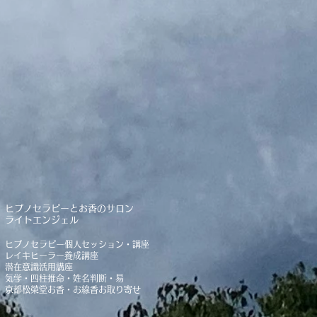
​ヒプノセラピーとお香のサロン
ライトエンジェル
​ヒプノセラピー個人セッション・講座
レイキヒーラー養成講座
潜在意識活用講座
気学・四柱推命・姓名判断・易
京都松榮堂お香・お線香お取り寄せ