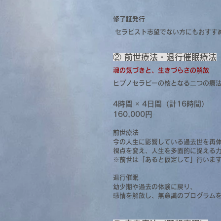
修了証発行
セラピスト志望でない方にもおすす
② 前世療法・退行催眠療法
魂の気づきと、生きづらさの解放
ヒプノセラピーの核となる二つの療
4時間 × 4日間（計16時間）
160,000円
前世療法
今の人生に影響している過去世を再
視点を変え、人生を多面的に捉える
※前世は「あると仮定して」行いま
退行催眠
幼少期や過去の体験に戻り、
感情を解放し、無意識のプログラム