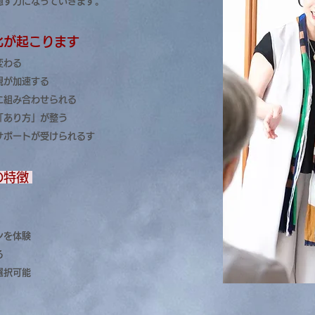
癒す力になっていきます。
化が起こります
変わる
現が加速する
に組み合わせられる
「あり方」が整う
サポートが受けられるす
の特徴
ンを体験
る
選択可能