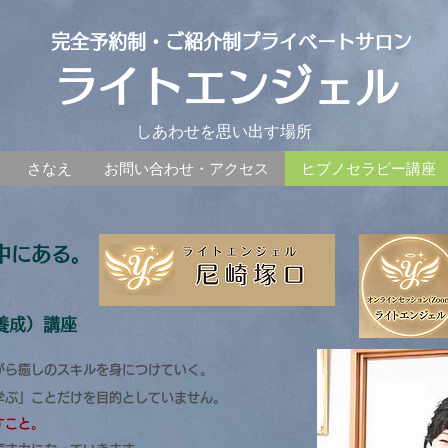
​完全予約制・ご紹介制プライベートサロン
ライトエンジェル
​しあわせを思い出す場所
さなえ
お問い合わせ・アクセス
ヒプノセラピー講座
中にある。
養成）講座
がら癒しのスキルを身につけていく。
ぶ」ことだけを目的としていません。​
すこと。