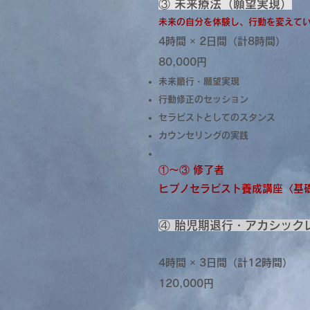
③ 未来療法（願望実現）
未来の自分を体験し、行動を変えて
4時間 × 2日間（計8時間）
80,000円
未来順行・願望実現
行動修正のセッション
セラピストとしてのスタンス
カウンセリングの実践
①〜③ 修了者
ヒプノセラピスト養成講座〈基礎
④ 胎児期退行・アカシック
4時間 × 3日間（計12時間）
120,000円