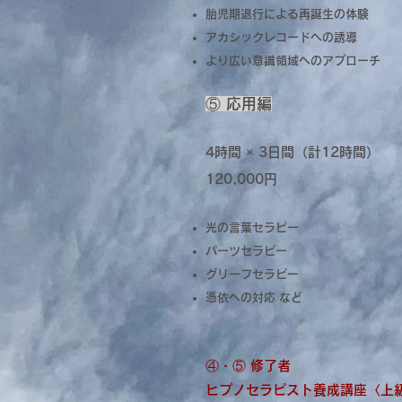
胎児期退行による再誕生の体験
アカシックレコードへの誘導
より広い意識領域へのアプローチ
⑤ 応用編
4時間 × 3日間（計12時間）
120,000円
光の言葉セラピー
パーツセラピー
グリーフセラピー
憑依への対応 など
④・⑤ 修了者
ヒプノセラピスト養成講座〈上級