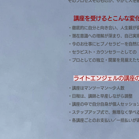
そのプロセスそのものが、やがて人を
​
講座を受けるとこんな変
・徹底的に自分と向き合い、人生観が
・潜在意識への理解が深まり、自己実
・今のお仕事にヒプノセラピーを自然
・セラピスト・カウンセラーとしての
・プロとしての独立・開業を見据えた
ライトエンジェルの講座
・講座はマンツーマン～少人数
・日程は、講師と早産しながら調整
・講座の中で自分自身が個人セッショ
・ステップアップ式で、無理なく学べ
​・各講座ごとのお支払い／一括払いが