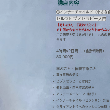
​講座内容
①インナーチャイルド（小さな
セルフヒプノセラピー入門
「癒したい」「変わりたい」
でも何からやったらいいかわからな
​この講座を受けるだけでも、ものの
きます
4時間×2日間 （合計8時間）
80,000円
学ぶこと・体験すること
潜在意識の構造
ヒプノセラピーとは何か
催眠誘導・自己催眠の基本
アファーメーション（暗示）
インナーチャイルドセッション（2回
クライアント役へのセッション体験（