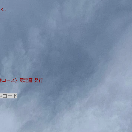
いく。
コース〉認定証 発行
レコード